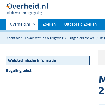
U
Lokale wet- en regelgeving
bent
Primaire
hier:
Andere
Overheid.nl
Zoeken
Uitgebreid Zoeken
sites
navigatie
binnen
U bent hier:
Lokale wet- en regelgeving
Uitgebreid zoeken
Reg
Wetstechnische informatie
Regeling tekst
M
2