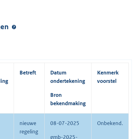
ngen
Betreft
Datum
Kenmerk
ding
ondertekening
voorstel
Bron
bekendmaking
nieuwe
08-07-2025
Onbekend.
regeling
gmb-2025-