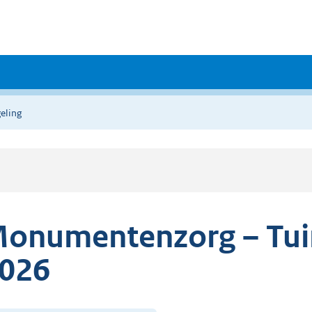
eling
onumentenzorg – Tuin
026