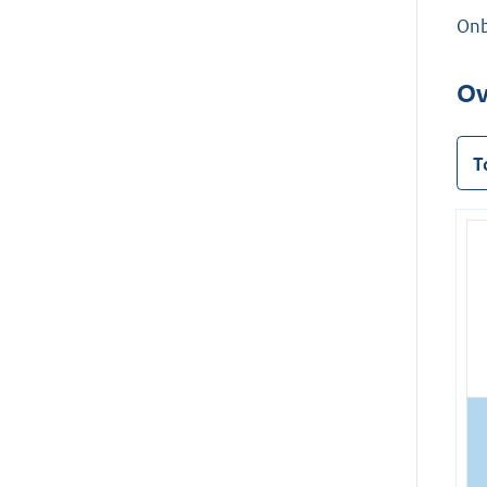
On
Ov
T