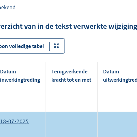
bekend
erzicht van in de tekst verwerkte wijzigi
oon volledige tabel
Datum
Terugwerkende
Datum
inwerkingtreding
kracht tot en met
uitwerkingtre
18-07-2025