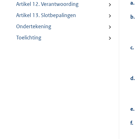
a.
Artikel 12. Verantwoording
Artikel 13. Slotbepalingen
b.
Ondertekening
Toelichting
c.
d.
e.
f.