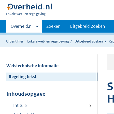
U
Lokale wet- en regelgeving
bent
Primaire
hier:
Andere
Overheid.nl
Zoeken
Uitgebreid Zoeken
sites
navigatie
binnen
U bent hier:
Lokale wet- en regelgeving
Uitgebreid zoeken
Reg
Wetstechnische informatie
Regeling tekst
S
Inhoudsopgave
H
Intitule