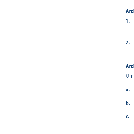
Art
1.
2.
Art
Om 
a.
b.
c.