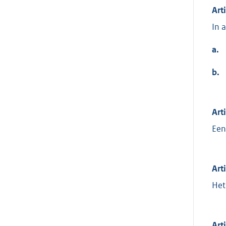
Art
In 
a.
b.
Art
Een
Art
Het 
Art