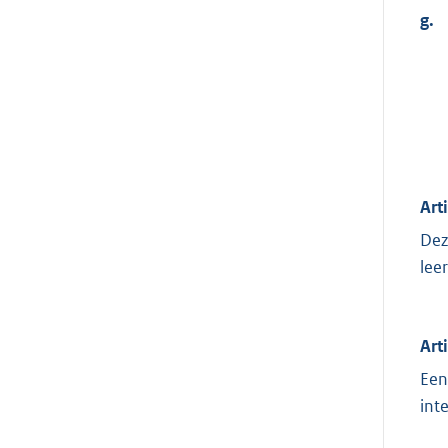
g.
Art
Dez
lee
Art
Een
int