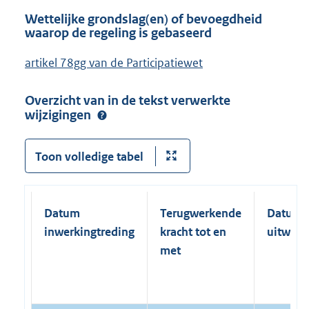
Wettelijke grondslag(en) of bevoegdheid
waarop de regeling is gebaseerd
artikel 78gg van de Participatiewet
Overzicht van in de tekst verwerkte
wijzigingen
Toon volledige tabel
Datum
Terugwerkende
Datum
inwerkingtreding
kracht tot en
uitwerk
met