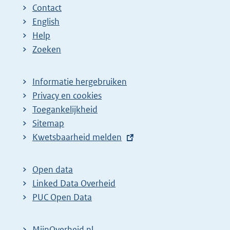
Contact
English
Help
Zoeken
Informatie hergebruiken
Privacy en cookies
Toegankelijkheid
Sitemap
E
Kwetsbaarheid melden
x
t
Open data
e
Linked Data Overheid
r
PUC Open Data
n
e
MijnOverheid.nl