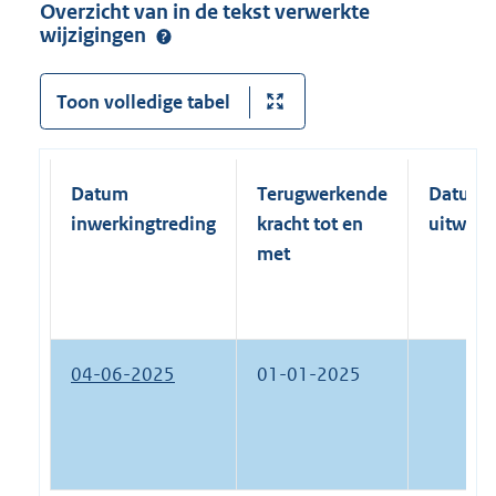
Overzicht van in de tekst verwerkte
wijzigingen
Toon volledige tabel
Datum
Terugwerkende
Datum
inwerkingtreding
kracht tot en
uitwerk
met
04-06-2025
01-01-2025