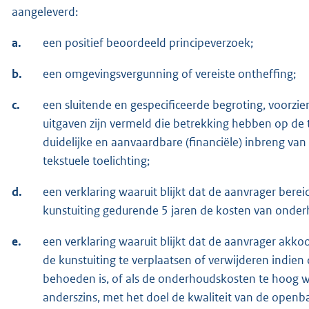
aangeleverd:
a.
een positief beoordeeld principeverzoek;
b.
een omgevingsvergunning of vereiste ontheffing;
c.
een sluitende en gespecificeerde begroting, voorzie
uitgaven zijn vermeld die betrekking hebben op de t
duidelijke en aanvaardbare (financiële) inbreng van
tekstuele toelichting;
d.
een verklaring waaruit blijkt dat de aanvrager ber
kunstuiting gedurende 5 jaren de kosten van onder
e.
een verklaring waaruit blijkt dat de aanvrager akk
de kunstuiting te verplaatsen of verwijderen indie
behoeden is, of als de onderhoudskosten te hoog w
anderszins, met het doel de kwaliteit van de openb