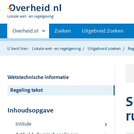
U
Lokale wet- en regelgeving
bent
Primaire
hier:
Andere
Overheid.nl
Zoeken
Uitgebreid Zoeken
sites
navigatie
binnen
U bent hier:
Lokale wet- en regelgeving
Uitgebreid zoeken
Reg
Wetstechnische informatie
Regeling tekst
S
Inhoudsopgave
r
Intitule