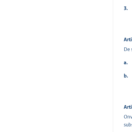
3.
Art
De 
a.
b.
Art
Onv
sub