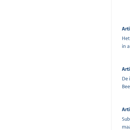
Art
Het
in a
Art
De 
Bee
Art
Sub
maa