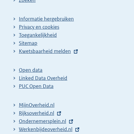
Zoeken
Informatie hergebruiken
Privacy en cookies
Toegankelijkheid
Sitemap
E
Kwetsbaarheid melden
x
t
Open data
e
Linked Data Overheid
r
PUC Open Data
n
e
MijnOverheid.nl
l
E
Rijksoverheid.nl
i
x
E
Ondernemersplein.nl
n
t
x
E
Werkenbijdeoverheid.nl
k