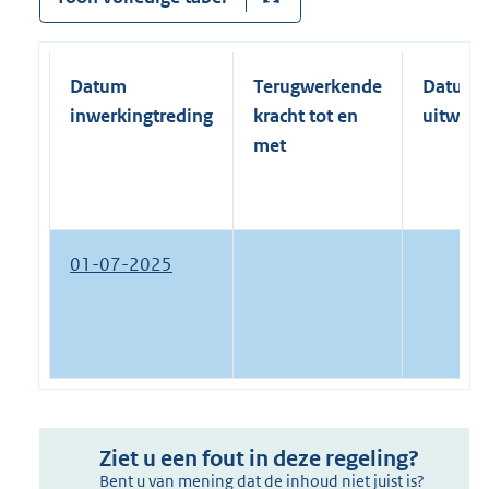
Datum
Terugwerkende
Datum
inwerkingtreding
kracht tot en
uitwerk
met
01-07-2025
Ziet u een fout in deze regeling?
Bent u van mening dat de inhoud niet juist is?