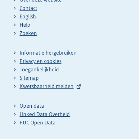
Contact
English
Help
Zoeken
Informatie hergebruiken
Privacy en cookies
Toegankelijkheid
Sitemap
E
Kwetsbaarheid melden
x
t
Open data
e
Linked Data Overheid
r
PUC Open Data
n
e