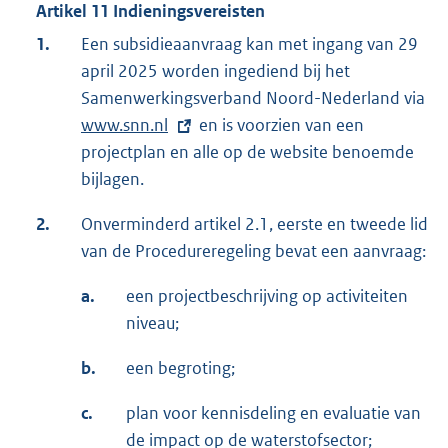
Artikel 11 Indieningsvereisten
1.
Een subsidieaanvraag kan met ingang van 29
april 2025 worden ingediend bij het
Samenwerkingsverband Noord-Nederland via
E
www.snn.nl
en is voorzien van een
x
projectplan en alle op de website benoemde
t
bijlagen.
e
r
2.
Onverminderd artikel 2.1, eerste en tweede lid
n
van de Procedureregeling bevat een aanvraag:
e
l
a.
een projectbeschrijving op activiteiten
i
niveau;
n
b.
een begroting;
k
:
c.
plan voor kennisdeling en evaluatie van
de impact op de waterstofsector;