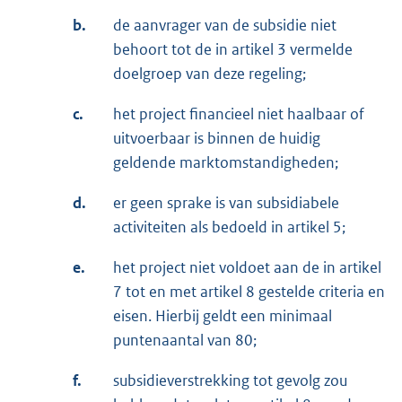
t
e
b.
de aanvrager van de subsidie niet
e
r
behoort tot de in artikel 3 vermelde
r
n
doelgroep van deze regeling;
n
e
e
l
c.
het project financieel niet haalbaar of
l
i
uitvoerbaar is binnen de huidig
i
n
geldende marktomstandigheden;
n
k
d.
er geen sprake is van subsidiabele
k
:
activiteiten als bedoeld in artikel 5;
:
e.
het project niet voldoet aan de in artikel
7 tot en met artikel 8 gestelde criteria en
eisen. Hierbij geldt een minimaal
puntenaantal van 80;
f.
subsidieverstrekking tot gevolg zou