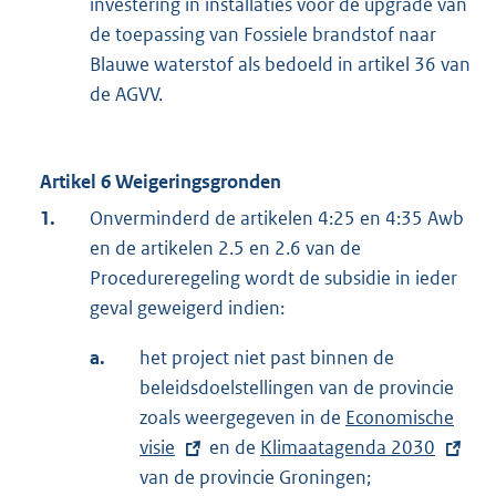
investering in installaties voor de upgrade van
de toepassing van Fossiele brandstof naar
Blauwe waterstof als bedoeld in artikel 36 van
de AGVV.
Artikel 6 Weigeringsgronden
1.
Onverminderd de artikelen 4:25 en 4:35 Awb
en de artikelen 2.5 en 2.6 van de
Procedureregeling wordt de subsidie in ieder
geval geweigerd indien:
a.
het project niet past binnen de
beleidsdoelstellingen van de provincie
zoals weergegeven in de
E
Economische
visie
en de
E
Klimaatagenda 2030
x
van de provincie Groningen;
x
t