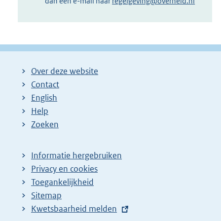
dan een e-mail naar
regelgeving@overheid.nl
Over deze website
Contact
English
Help
Zoeken
Informatie hergebruiken
Privacy en cookies
Toegankelijkheid
Sitemap
E
Kwetsbaarheid melden