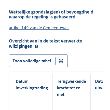
Wettelijke grondslag(en) of bevoegdheid
waarop de regeling is gebaseerd
artikel 149 van de Gemeentewet
Overzicht van in de tekst verwerkte
wijzigingen
Toon volledige tabel
Datum
Terugwerkende
Datum
inwerkingtreding
kracht tot en
uitwerk
met