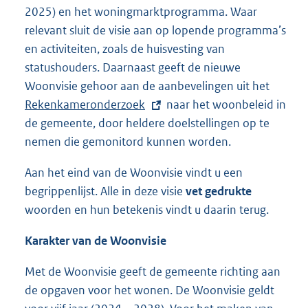
2025) en het woningmarktprogramma. Waar
relevant sluit de visie aan op lopende programma’s
en activiteiten, zoals de huisvesting van
statushouders. Daarnaast geeft de nieuwe
Woonvisie gehoor aan de aanbevelingen uit het
E
Rekenkameronderzoek
naar het woonbeleid in
x
de gemeente, door heldere doelstellingen op te
t
nemen die gemonitord kunnen worden.
e
r
Aan het eind van de Woonvisie vindt u een
n
begrippenlijst. Alle in deze visie
vet gedrukte
e
woorden en hun betekenis vindt u daarin terug.
l
i
Karakter van de Woonvisie
n
Met de Woonvisie geeft de gemeente richting aan
k
de opgaven voor het wonen. De Woonvisie geldt
: