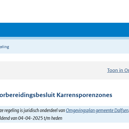
eling
Toon in O
orbereidingsbesluit Karrensporenzones
e regeling is juridisch onderdeel van
Omgevingsplan gemeente Dalfsen
ldend van 04-04-2025 t/m heden