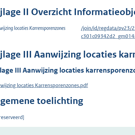
ijlage
II
Overzicht Informatieobj
ijzing locaties Karrensporenzones
/join/id/regdata/pv2
c301c09342d2_gm014
ijlage
III
Aanwijzing locaties ka
jlage
III
Aanwijzing locaties karrensporenz
wijzing locaties Karrensporenzones.pdf
lgemene toelichting
reserveerd]