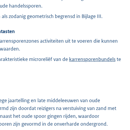
oude handelssporen.
ls zodanig geometrisch begrensd in Bijlage III.
ntasten
rrensporenzones activiteiten uit te voeren die kunnen
e waarden.
rakteristieke microreliëf van de
karrensporenbundels
te
roege jaartelling en late middeleeuwen van oude
md zijn doordat reizigers na verstuiving van zand met
naast het oude spoor gingen rijden, waardoor
 sporen zijn gevormd in de onverharde ondergrond.