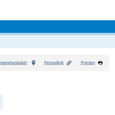
mgevingsloket
Permalink
Printen
.