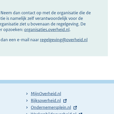
s? Neem dan contact op met de organisatie die de
ie is namelijk zelf verantwoordelijk voor de
ganisatie ziet u bovenaan de regelgeving. De
ier opzoeken:
organisaties.overheid.nl
.
r dan een e-mail naar
regelgeving@overheid.nl
MijnOverheid.nl
E
Rijksoverheid.nl
x
E
Ondernemersplein.nl