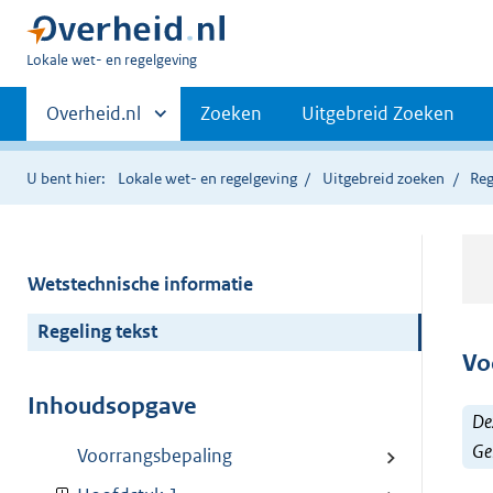
U
Lokale wet- en regelgeving
bent
Primaire
hier:
Andere
Overheid.nl
Zoeken
Uitgebreid Zoeken
sites
navigatie
binnen
U bent hier:
Lokale wet- en regelgeving
Uitgebreid zoeken
Reg
Wetstechnische informatie
Regeling tekst
Vo
Inhoudsopgave
Dez
Ge
Voorrangsbepaling