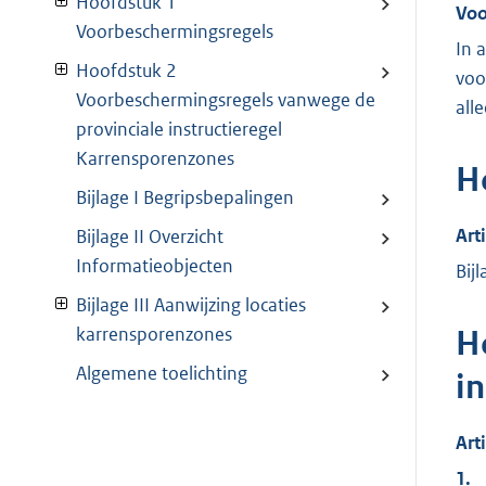
Hoofdstuk 1
Voo
Voorbeschermingsregels
In 
Hoofdstuk 2
voo
Voorbeschermingsregels vanwege de
all
provinciale instructieregel
Karrensporenzones
H
Bijlage I Begripsbepalingen
Art
Bijlage II Overzicht
Informatieobjecten
Bij
Bijlage III Aanwijzing locaties
karrensporenzones
H
Algemene toelichting
i
Art
1.