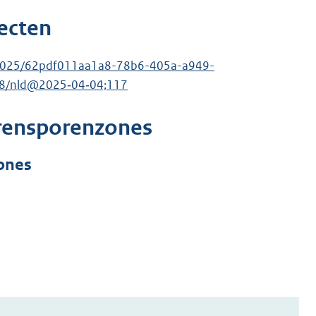
ecten
3/2025/62pdf011aa1a8-78b6-405a-a949-
8/nld@2025‑04‑04;117
rrensporenzones
ones