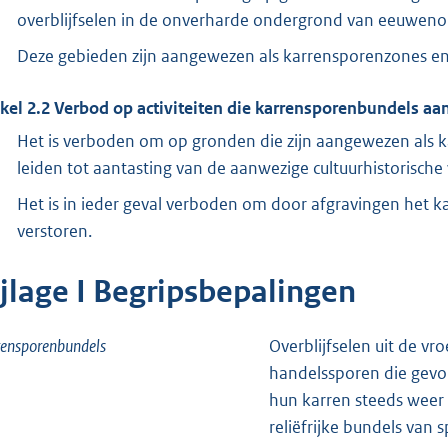
overblijfselen in de onverharde ondergrond van eeuwen
Deze gebieden zijn aangewezen als karrensporenzones en a
ikel
2.2
Verbod op activiteiten die karrensporenbundels aa
Het is verboden om op gronden die zijn aangewezen als ka
leiden tot aantasting van de aanwezige cultuurhistorisch
Het is in ieder geval verboden om door afgravingen het ka
verstoren.
ijlage
I
Begripsbepalingen
rensporenbundels
Overblijfselen uit de v
handelssporen die gevor
hun karren steeds weer 
reliëfrijke bundels van