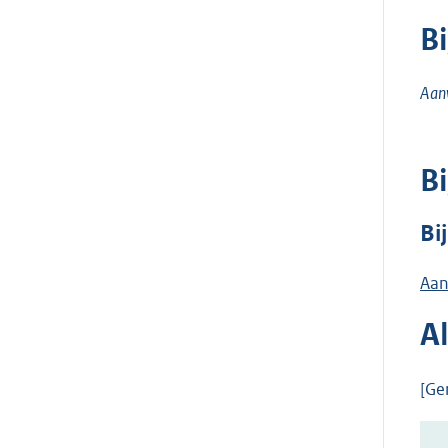
B
Aanw
B
Bi
Aan
A
[Ge