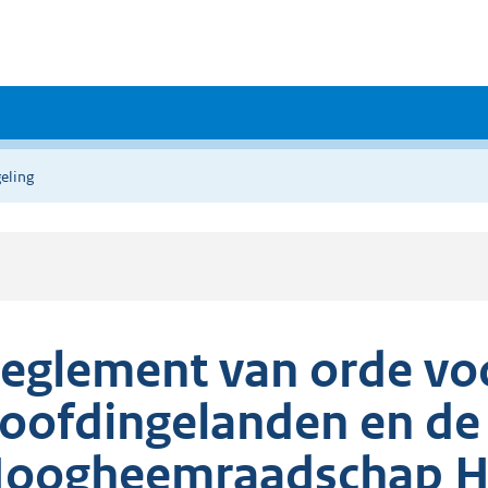
eling
eglement van orde voo
oofdingelanden en de
oogheemraadschap H