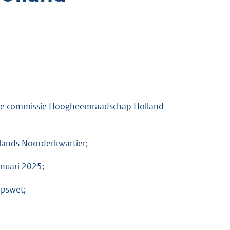
 de commissie Hoogheemraadschap Holland
ands Noorderkwartier;
anuari 2025;
apswet;