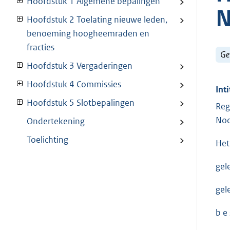
Hoofdstuk 1 Algemene bepalingen
N
Hoofdstuk 2 Toelating nieuwe leden,
benoeming hoogheemraden en
fracties
Ge
Hoofdstuk 3 Vergaderingen
Hoofdstuk 4 Commissies
Inti
Hoofdstuk 5 Slotbepalingen
Reg
Noo
Ondertekening
Toelichting
Het
gel
gel
b e s