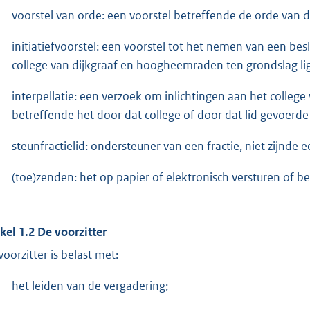
voorstel van orde: een voorstel betreffende de orde van 
initiatiefvoorstel: een voorstel tot het nemen van een be
college van dijkgraaf en hoogheemraden ten grondslag lig
interpellatie: een verzoek om inlichtingen aan het colle
betreffende het door dat college of door dat lid gevoerde
steunfractielid: ondersteuner van een fractie, niet zijnde
(toe)zenden: het op papier of elektronisch versturen of b
ikel 1.2 De voorzitter
voorzitter is belast met:
het leiden van de vergadering;