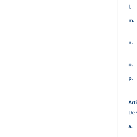
l.
m.
n.
o.
p.
Art
De 
a.