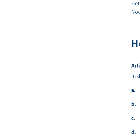
Het
Noo
H
Art
In 
a.
b.
c.
d.