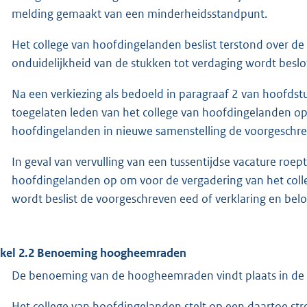
melding gemaakt van een minderheidsstandpunt.
Het college van hoofdingelanden beslist terstond over de 
onduidelijkheid van de stukken tot verdaging wordt beslo
Na een verkiezing als bedoeld in paragraaf 2 van hoofdst
toegelaten leden van het college van hoofdingelanden op 
hoofdingelanden in nieuwe samenstelling de voorgeschreve
In geval van vervulling van een tussentijdse vacature roe
hoofdingelanden op om voor de vergadering van het coll
wordt beslist de voorgeschreven eed of verklaring en belof
ikel 2.2 Benoeming hoogheemraden
De benoeming van de hoogheemraden vindt plaats in de v
Het college van hoofdingelanden stelt op een daartoe stre