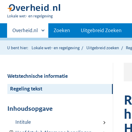
U
Lokale wet- en regelgeving
bent
Primaire
hier:
Andere
Overheid.nl
Zoeken
Uitgebreid Zoeken
sites
navigatie
binnen
U bent hier:
Lokale wet- en regelgeving
Uitgebreid zoeken
Reg
Wetstechnische informatie
Regeling tekst
R
Inhoudsopgave
h
Intitule
H