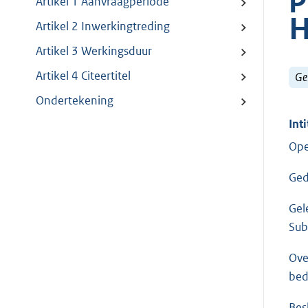
Artikel 1 Aanvraagperiode
H
Artikel 2 Inwerkingtreding
Artikel 3 Werkingsduur
Artikel 4 Citeertitel
Ge
Ondertekening
Inti
Ope
Ged
Gel
Sub
Ove
bed
Bes