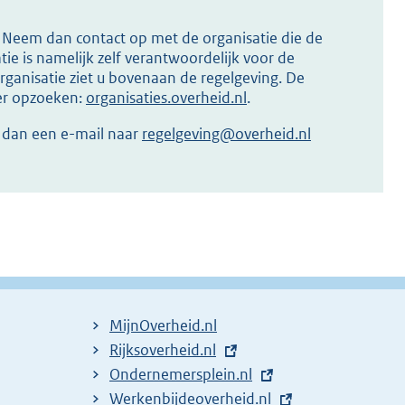
s? Neem dan contact op met de organisatie die de
ie is namelijk zelf verantwoordelijk voor de
ganisatie ziet u bovenaan de regelgeving. De
ier opzoeken:
organisaties.overheid.nl
.
r dan een e-mail naar
regelgeving@overheid.nl
MijnOverheid.nl
E
Rijksoverheid.nl
x
E
Ondernemersplein.nl
t
x
E
Werkenbijdeoverheid.nl