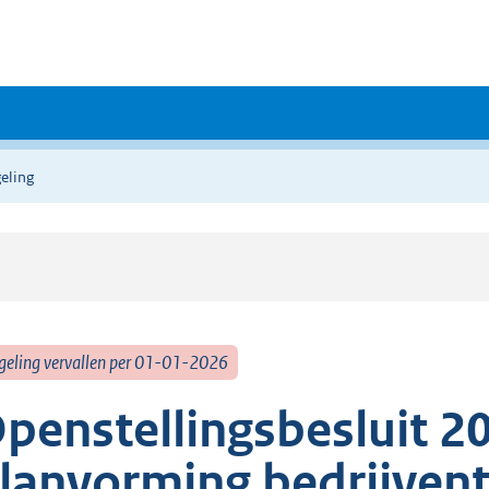
eling
geling vervallen per 01-01-2026
penstellingsbesluit 2
lanvorming bedrijvent