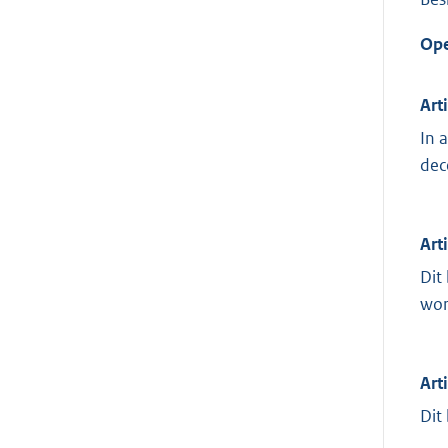
Ope
Art
In 
dec
Art
Dit
wor
Art
Dit