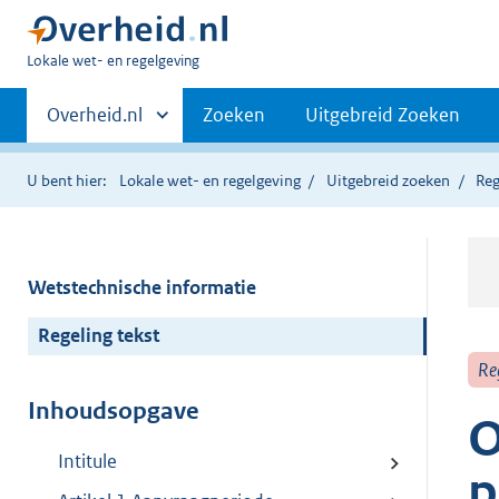
U
Lokale wet- en regelgeving
bent
Primaire
hier:
Andere
Overheid.nl
Zoeken
Uitgebreid Zoeken
sites
navigatie
binnen
U bent hier:
Lokale wet- en regelgeving
Uitgebreid zoeken
Reg
Wetstechnische informatie
Regeling tekst
Re
Inhoudsopgave
O
Intitule
p