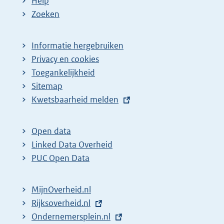
Help
Zoeken
Informatie hergebruiken
Privacy en cookies
Toegankelijkheid
Sitemap
E
Kwetsbaarheid melden
x
t
Open data
e
Linked Data Overheid
r
PUC Open Data
n
e
MijnOverheid.nl
l
E
Rijksoverheid.nl
i
x
E
Ondernemersplein.nl
n