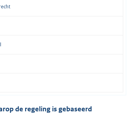
recht
l
arop de regeling is gebaseerd