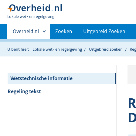
U
Lokale wet- en regelgeving
bent
Primaire
hier:
Andere
Overheid.nl
Zoeken
Uitgebreid Zoeken
sites
navigatie
binnen
U bent hier:
Lokale wet- en regelgeving
Uitgebreid zoeken
Reg
Wetstechnische informatie
Regeling tekst
R
D