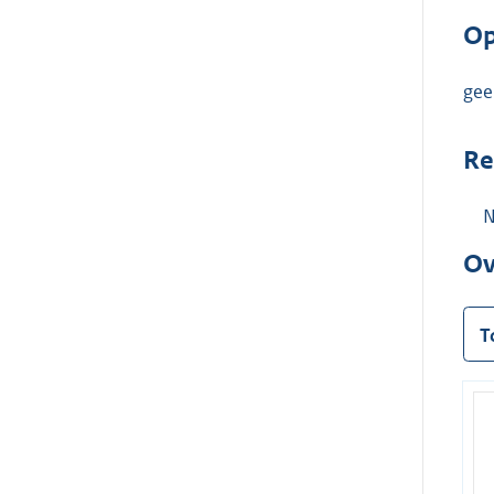
Op
gee
Re
N
Ov
T