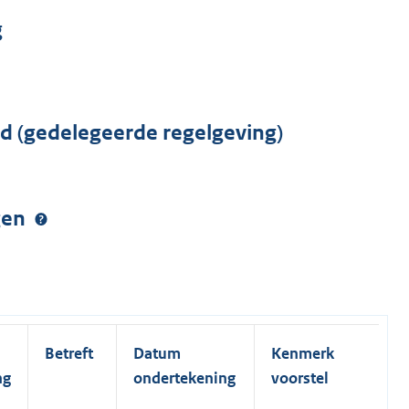
g
rd (gedelegeerde regelgeving)
ngen
Betreft
Datum
Kenmerk
ng
ondertekening
voorstel