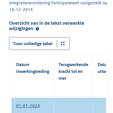
integratieverordening Participatiewet vastgesteld op
18-12-2014
Overzicht van in de tekst verwerkte
wijzigingen
Toon volledige tabel
Datum
Terugwerkende
Datum
inwerkingtreding
kracht tot en
uitwerk
met
01-01-2024