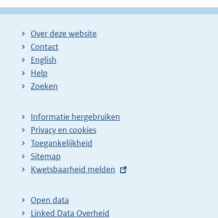
Over deze website
Contact
English
Help
Zoeken
Informatie hergebruiken
Privacy en cookies
Toegankelijkheid
Sitemap
E
Kwetsbaarheid melden
x
t
Open data
e
Linked Data Overheid