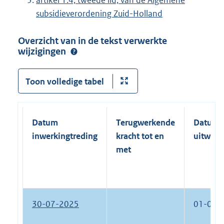
artikel 1.4, tweede lid, van de Algemene
subsidieverordening Zuid-Holland
Overzicht van in de tekst verwerkte
wijzigingen
Toon volledige tabel
Datum
Terugwerkende
Datum
inwerkingtreding
kracht tot en
uitwerk
met
30-07-2025
01-06-