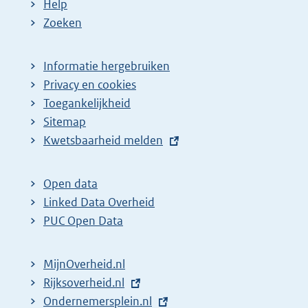
Help
Zoeken
Informatie hergebruiken
Privacy en cookies
Toegankelijkheid
Sitemap
E
Kwetsbaarheid melden
x
t
Open data
e
Linked Data Overheid
r
PUC Open Data
n
e
MijnOverheid.nl
l
E
Rijksoverheid.nl
i
x
E
Ondernemersplein.nl
n