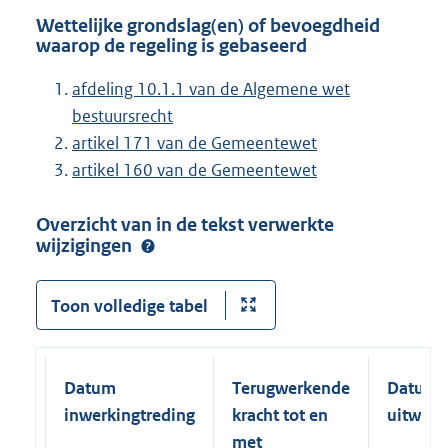
Wettelijke grondslag(en) of bevoegdheid
waarop de regeling is gebaseerd
afdeling 10.1.1 van de Algemene wet
bestuursrecht
artikel 171 van de Gemeentewet
artikel 160 van de Gemeentewet
Overzicht van in de tekst verwerkte
wijzigingen
Toon volledige tabel
Datum
Terugwerkende
Datum
inwerkingtreding
kracht tot en
uitwerk
met