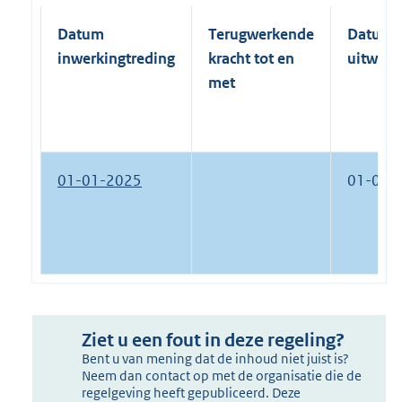
Datum
Terugwerkende
Datum
inwerkingtreding
kracht tot en
uitwerk
met
01-01-2025
01-01-
Ziet u een fout in deze regeling?
Bent u van mening dat de inhoud niet juist is?
Neem dan contact op met de organisatie die de
regelgeving heeft gepubliceerd. Deze