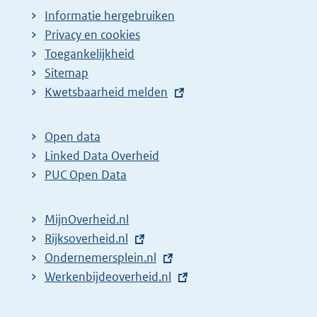
Informatie hergebruiken
Privacy en cookies
Toegankelijkheid
Sitemap
E
Kwetsbaarheid melden
x
t
Open data
e
Linked Data Overheid
r
PUC Open Data
n
e
MijnOverheid.nl
l
E
Rijksoverheid.nl
i
x
E
Ondernemersplein.nl
n
t
x
E
Werkenbijdeoverheid.nl
k
e
t
x
:
r
e
t