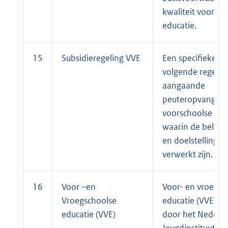
kwaliteit voorsch
educatie.
15
Subsidieregeling VVE
Een specifieke ki
volgende regelin
aangaande
peuteropvang en
voorschoolse edu
waarin de beleid
en doelstellingen
verwerkt zijn.
16
Voor –en
Voor- en vroegsc
Vroegschoolse
educatie (VVE) is
educatie (VVE)
door het Nederl
Jeugdinstituut e