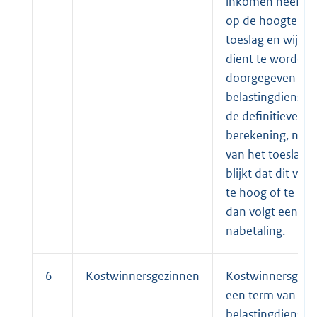
inkomen heeft i
op de hoogte va
toeslag en wijzig
dient te worden
doorgegeven aan
belastingdienst. A
de definitieve
berekening, na a
van het toeslagja
blijkt dat dit voo
te hoog of te laa
dan volgt een ter
nabetaling.
6
Kostwinnersgezinnen
Kostwinnersgezin
een term van de
belastingdienst, 