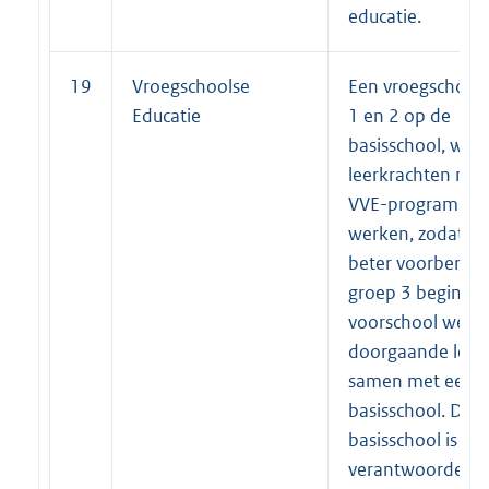
educatie.
19
Vroegschoolse
Een vroegschool 
Educatie
1 en 2 op de
basisschool, waar
leerkrachten met
VVE-programma
werken, zodat ki
beter voorbereid
groep 3 beginnen
voorschool werkt
doorgaande leerl
samen met een
basisschool. De
basisschool is
verantwoordelijk