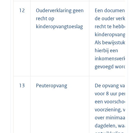
12
Ouderverklaring geen
Een document w
recht op
de ouder verklaa
kinderopvangtoeslag
recht te hebben 
kinderopvangtoe
Als bewijsstuk ka
hierbij een
inkomensverklar
gevoegd worden
13
Peuteropvang
De opvang van p
voor 8 uur per w
een voorschools
voorziening, ver
over minimaal 2
dagdelen, waarbi