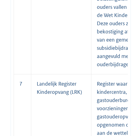
ouders vallen nie
de Wet Kinderop
Deze ouders zijn 
bekostiging afhan
van een gemeente
subsidiebijdrage
aangevuld met d
ouderbijdrage.
7
Landelijk Register
Register waarin a
Kinderopvang (LRK)
kindercentra,
gastouderbureau
voorzieningen vo
gastouderopvang 
opgenomen die 
aan de wettelijke