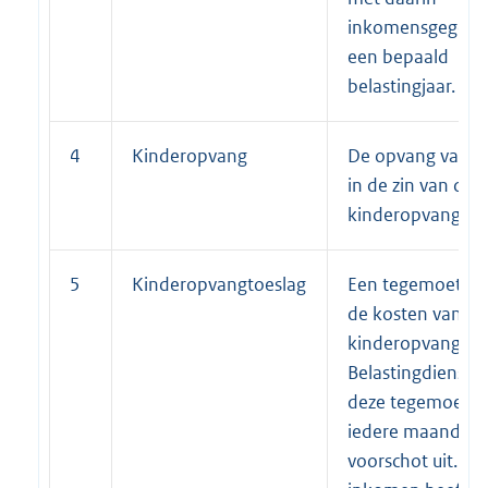
inkomensgegeve
een bepaald
belastingjaar.
4
Kinderopvang
De opvang van k
in de zin van de 
kinderopvang.
5
Kinderopvangtoeslag
Een tegemoetkom
de kosten van
kinderopvang. D
Belastingdienst b
deze tegemoetk
iedere maand als
voorschot uit. He