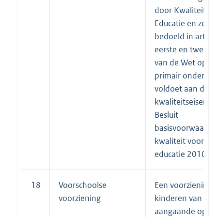
door Kwaliteit en
Educatie en zoals
bedoeld in artike
eerste en tweede 
van de Wet op he
primair onderwijs
voldoet aan de
kwaliteitseisen v
Besluit
basisvoorwaarde
kwaliteit voorsch
educatie 2010.
18
Voorschoolse
Een voorziening 
voorziening
kinderen van 0 to
aangaande opva