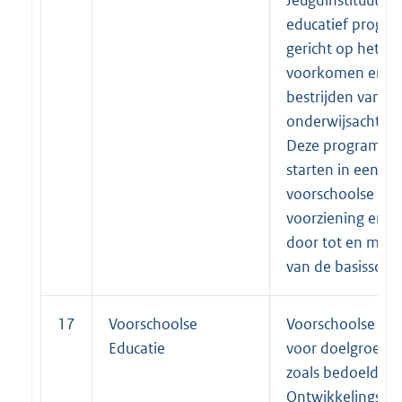
educatief progr
gericht op het
voorkomen en
bestrijden van
onderwijsachters
Deze programma
starten in een
voorschoolse
voorziening en l
door tot en met 
van de basisschoo
17
Voorschoolse
Voorschoolse Educ
Educatie
voor doelgroep p
zoals bedoeld in
Ontwikkelingska