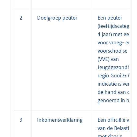
2
Doelgroep peuter
Een peuter
(leeftijdscategori
4 jaar) met een i
voor vroeg- en
voorschoolse edu
(VVE) van
Jeugdgezondheid
regio Gooi & Vec
indicatie is verst
de hand van crite
genoemd in bijla
3
Inkomensverklaring
Een officiële verk
van de Belasting
met daarin