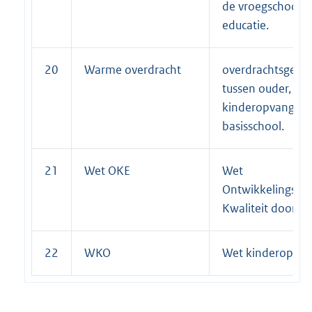
de vroegschoolse
educatie.
20
Warme overdracht
overdrachtsgesp
tussen ouder, de
kinderopvang en
basisschool.
21
Wet OKE
Wet
Ontwikkelingska
Kwaliteit door Ed
22
WKO
Wet kinderopvan