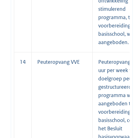
ontwikkeling
stimulerend
programma, ter
voorbereiding op
basisschool, wor
aangeboden.
14
Peuteropvang VVE
Peuteropvang va
uur per week wa
doelgroep peuter
gestructureerd V
programma word
aangeboden ter
voorbereiding op
basisschool, con
het Besluit
basisvoorwaarde