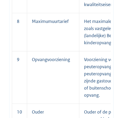
kwaliteitseisen.
8
Maximumuurtarief
Het maximale uur
zoals vastgelegd 
(landelijke) Beslui
kinderopvangtoe
9
Opvangvoorziening
Voorziening voor
peuteropvang of
peuteropvang VV
zijnde gastoude
of buitenschools
opvang.
10
Ouder
Ouder of de ple