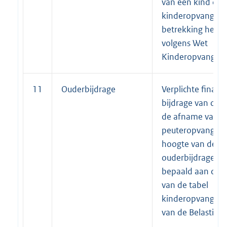
van een kind op 
kinderopvang
betrekking heeft,
volgens Wet
Kinderopvang.
11
Ouderbijdrage
Verplichte financi
bijdrage van oud
de afname van
peuteropvang. D
hoogte van de
ouderbijdrage w
bepaald aan de 
van de tabel
kinderopvangtoe
van de Belastingd