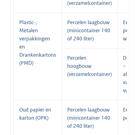
(verzamelcontainer)
Plastic-,
Percelen laagbouw
Eenm
Metalen
(minicontainer 140
per 
verpakkingen
of 240 liter)
weke
en
Drankenkartons
Percelen
Dyna
(PMD)
hoogbouw
–
(verzamelcontainer)
afhan
van 
vulgr
Oud papier en
Percelen laagbouw
Eenm
karton (OPK)
(minicontainer 140
per 
of 240 liter)