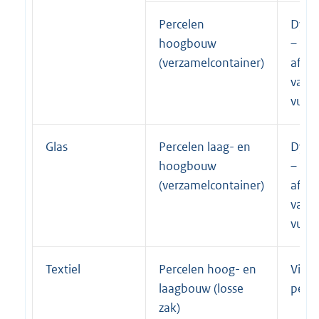
Percelen
Dyna
hoogbouw
–
(verzamelcontainer)
afhan
van 
vulgr
Glas
Percelen laag- en
Dyna
hoogbouw
–
(verzamelcontainer)
afhan
van 
vulgr
Textiel
Percelen hoog- en
Vier 
laagbouw (losse
per j
zak)