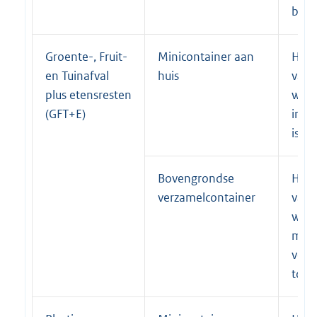
binn
Groente-, Fruit-
Minicontainer aan
Huis
en Tuinafval
huis
van 
plus etensresten
waar
(GFT+E)
inza
is t
Bovengrondse
Huis
verzamelcontainer
van 
waar
mini
voor
toeg