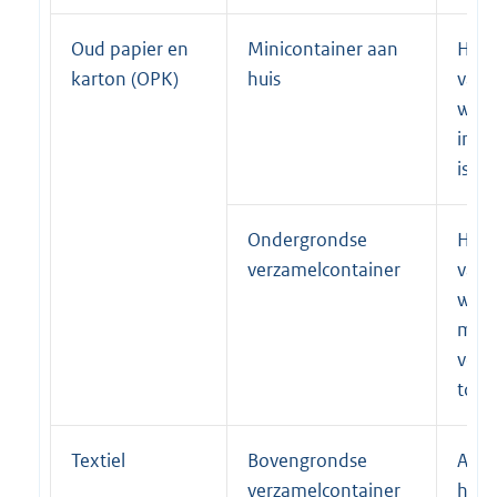
Oud papier en
Minicontainer aan
Huis
karton (OPK)
huis
van 
waar
inza
is t
Ondergrondse
Huis
verzamelcontainer
van 
waar
mini
voor
toe
Textiel
Bovengrondse
Alle
verzamelcontainer
huis