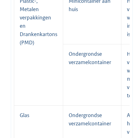
Plastic-,
Minicontainer aan
Huis
Metalen
huis
van 
verpakkingen
waar
en
inza
Drankenkartons
is t
(PMD)
Ondergrondse
Huis
verzamelcontainer
van 
waar
mini
voor
toeg
Glas
Ondergrondse
Alle
verzamelcontainer
huis
van 