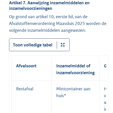
Artikel 7. Aanwijzing inzamelmiddelen en
e
inzamelvoorzieningen
l
Op grond van artikel 10, eerste lid, van de
i
Afvalstoffenverordening Maassluis 2025 worden de
n
volgende inzamelmiddelen aangewezen:
k
:
Toon volledige tabel
Afvalsoort
Inzamelmiddel of
Gebr
inzamelvoorziening
Restafval
Minicontainer aan
Huis
huis*
van 
waar
inza