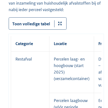
van inzameling van huishoudelijk afvalstoffen bij of
nabij ieder perceel vastgesteld:
Toon volledige tabel
Categorie
Locatie
Freq
Restafval
Percelen laag- en
Dyna
hoogbouw (start
–
2025)
afhan
(verzamelcontainer)
van 
vulgr
Percelen laagbouw
Eenm
(vóór periode
per 