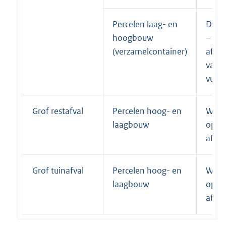
Percelen laag- en
Dyna
hoogbouw
–
(verzamelcontainer)
afhan
van 
vulgr
Grof restafval
Percelen hoog- en
Wekel
laagbouw
op
afsp
Grof tuinafval
Percelen hoog- en
Wekel
laagbouw
op
afsp