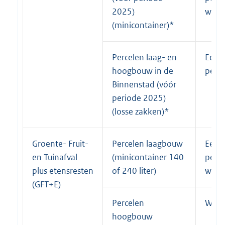
2025)
weke
(minicontainer)*
Percelen laag- en
Eenm
hoogbouw in de
per 
Binnenstad (vóór
periode 2025)
(losse zakken)*
Groente- Fruit-
Percelen laagbouw
Eenm
en Tuinafval
(minicontainer 140
per 
plus etensresten
of 240 liter)
weke
(GFT+E)
Percelen
Wekel
hoogbouw