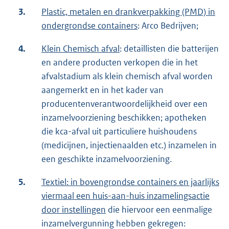
3.
Plastic, metalen en drankverpakking (PMD) in
ondergrondse containers
: Arco Bedrijven;
4.
Klein Chemisch afval
: detaillisten die batterijen
en andere producten verkopen die in het
afvalstadium als klein chemisch afval worden
aangemerkt en in het kader van
producentenverantwoordelijkheid over een
inzamelvoorziening beschikken; apotheken
die kca-afval uit particuliere huishoudens
(medicijnen, injectienaalden etc.) inzamelen in
een geschikte inzamelvoorziening.
5.
Textiel: in bovengrondse containers en jaarlijks
viermaal een huis-aan-huis inzamelingsactie
door instellingen
die hiervoor een eenmalige
inzamelvergunning hebben gekregen: