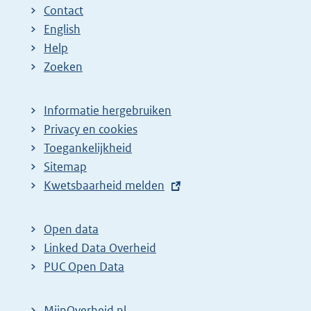
Contact
English
Help
Zoeken
Informatie hergebruiken
Privacy en cookies
Toegankelijkheid
Sitemap
E
Kwetsbaarheid melden
x
t
Open data
e
Linked Data Overheid
r
PUC Open Data
n
e
MijnOverheid.nl