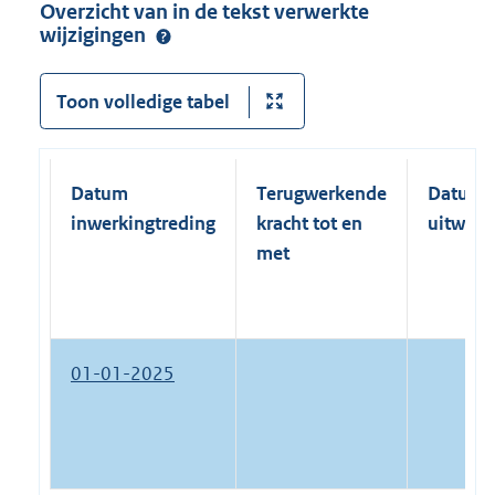
Overzicht van in de tekst verwerkte
wijzigingen
Toon volledige tabel
Datum
Terugwerkende
Datum
inwerkingtreding
kracht tot en
uitwerk
met
01-01-2025