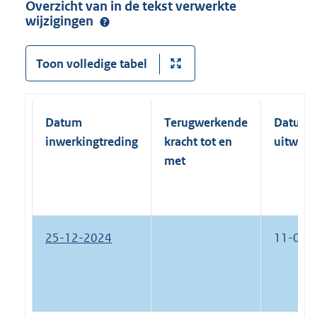
Overzicht van in de tekst verwerkte
wijzigingen
Toon volledige tabel
Datum
Terugwerkende
Datum
inwerkingtreding
kracht tot en
uitwerk
met
25-12-2024
11-01-