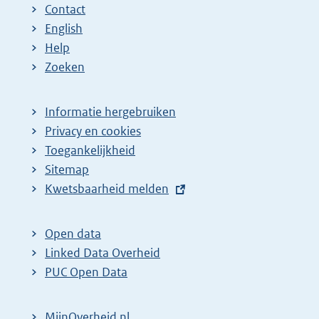
Contact
English
Help
Zoeken
Informatie hergebruiken
Privacy en cookies
Toegankelijkheid
Sitemap
E
Kwetsbaarheid melden
x
t
Open data
e
Linked Data Overheid
r
PUC Open Data
n
e
MijnOverheid.nl