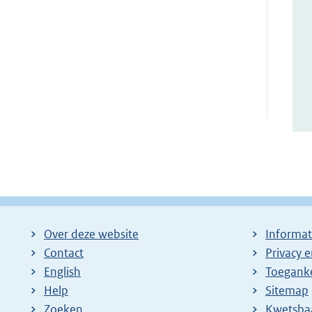
Over deze website
Informat
Contact
Privacy 
English
Toeganke
Help
Sitemap
Zoeken
E
Kwetsba