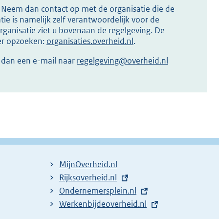
s? Neem dan contact op met de organisatie die de
ie is namelijk zelf verantwoordelijk voor de
ganisatie ziet u bovenaan de regelgeving. De
ier opzoeken:
organisaties.overheid.nl
.
r dan een e-mail naar
regelgeving@overheid.nl
MijnOverheid.nl
E
Rijksoverheid.nl
x
E
Ondernemersplein.nl
t
x
E
Werkenbijdeoverheid.nl
e
t
x