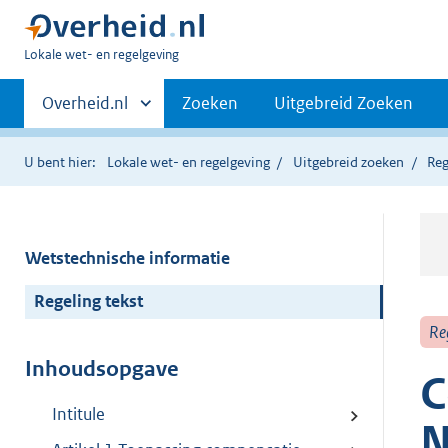
U
Lokale wet- en regelgeving
bent
Primaire
hier:
Andere
Overheid.nl
Zoeken
Uitgebreid Zoeken
sites
navigatie
binnen
U bent hier:
Lokale wet- en regelgeving
Uitgebreid zoeken
Reg
Wetstechnische informatie
Regeling tekst
Re
Inhoudsopgave
C
Intitule
N