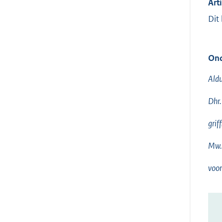
Arti
Dit
Ond
Aldu
Dhr.
griff
Mw. 
voor