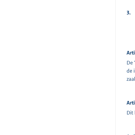
3.
Art
De 
de 
zaa
Art
Dit