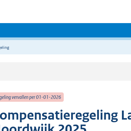
eling
geling vervallen per 01-01-2026
ompensatieregeling La
oordwijk 2025