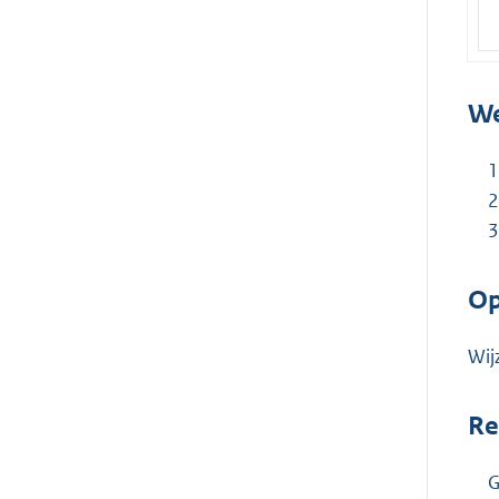
We
Op
Wij
Re
G