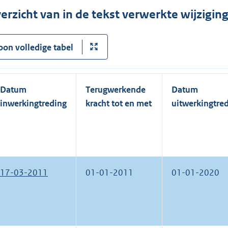
k
erzicht van in de tekst verwerkte wijzigi
:
oon volledige tabel
Datum
Terugwerkende
Datum
inwerkingtreding
kracht tot en met
uitwerkingtre
17-03-2011
01-01-2011
01-01-2020