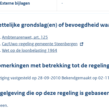
Externe bijlagen
ttelijke grondslag(en) of bevoegdheid wa
Ambtenarenwet, art. 125
E
Car/Uwo-regeling gemeente Steenbergen
x
Wet op de loonbelasting 1964
t
e
merkingen met betrekking tot de regelin
r
n
ziging vastgesteld op 28-09-2010 Bekendgemaakt op 02-1
e
l
gelgeving die op deze regeling is gebasee
i
n
een.