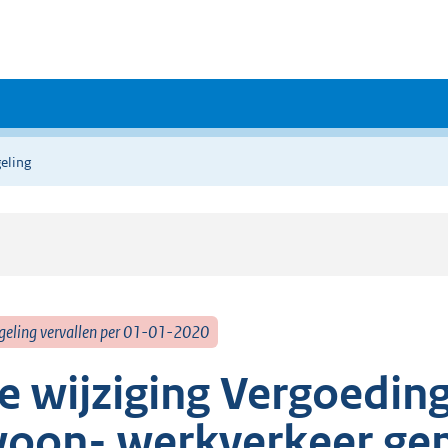
eling
geling vervallen per 01-01-2020
e wijziging Vergoeding
oon- werkverkeer ge