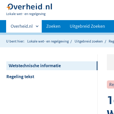
U
Lokale wet- en regelgeving
bent
Primaire
hier:
Andere
Overheid.nl
Zoeken
Uitgebreid Zoeken
sites
navigatie
binnen
U bent hier:
Lokale wet- en regelgeving
Uitgebreid zoeken
Reg
Wetstechnische informatie
Regeling tekst
Re
1
w