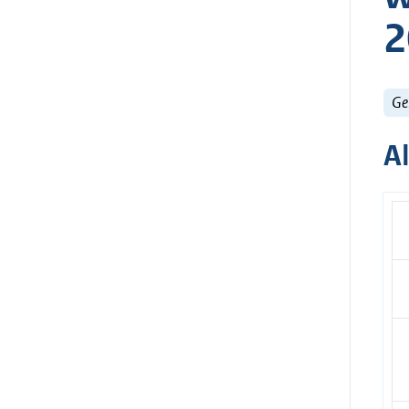
2
Ge
A