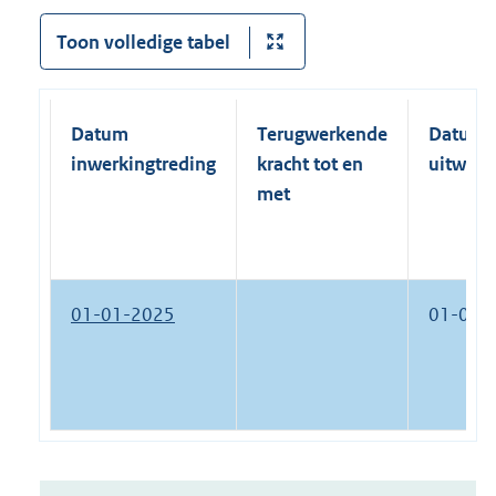
Toon volledige tabel
Datum
Terugwerkende
Datum
inwerkingtreding
kracht tot en
uitwerk
met
01-01-2025
01-01-