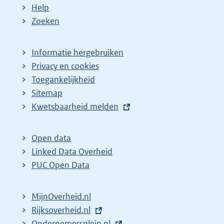
Help
Zoeken
Informatie hergebruiken
Privacy en cookies
Toegankelijkheid
Sitemap
E
Kwetsbaarheid melden
x
t
Open data
e
Linked Data Overheid
r
PUC Open Data
n
e
MijnOverheid.nl
l
E
Rijksoverheid.nl
i
x
E
Ondernemersplein.nl