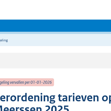
eling
geling vervallen per 01-01-2026
erordening tarieven 
eerssen 2025