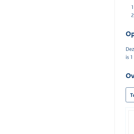
Op
Dez
is 
Ov
T