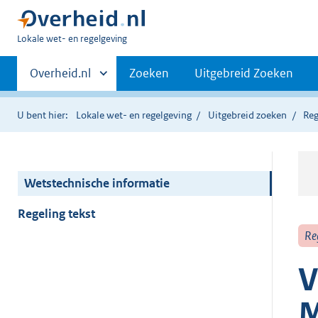
U
Lokale wet- en regelgeving
bent
Primaire
hier:
Andere
Overheid.nl
Zoeken
Uitgebreid Zoeken
sites
navigatie
binnen
U bent hier:
Lokale wet- en regelgeving
Uitgebreid zoeken
Reg
Wetstechnische informatie
Regeling tekst
Re
V
M