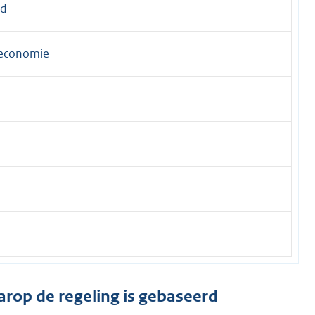
ad
 economie
arop de regeling is gebaseerd