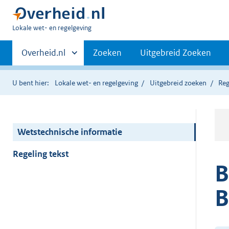
U
Lokale wet- en regelgeving
bent
Primaire
hier:
Andere
Overheid.nl
Zoeken
Uitgebreid Zoeken
sites
navigatie
binnen
U bent hier:
Lokale wet- en regelgeving
Uitgebreid zoeken
Reg
Wetstechnische informatie
Regeling tekst
B
B