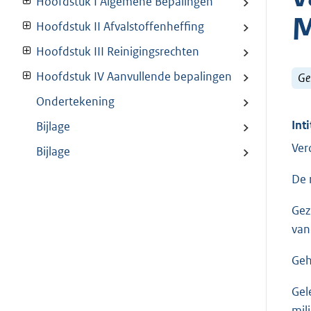
Hoofdstuk I Algemene Bepalingen
M
Hoofdstuk II Afvalstoffenheffing
Hoofdstuk III Reinigingsrechten
Hoofdstuk IV Aanvullende bepalingen
Ge
Ondertekening
Inti
Bijlage
Ver
Bijlage
De 
Gez
van
Geh
Gel
mil