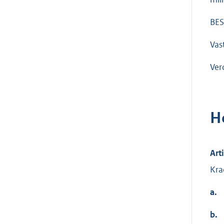
BES
Vast
Ver
H
Art
Kra
a.
b.