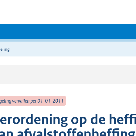
eling
geling vervallen per 01-01-2011
erordening op de heff
an afvalstoffenheffing