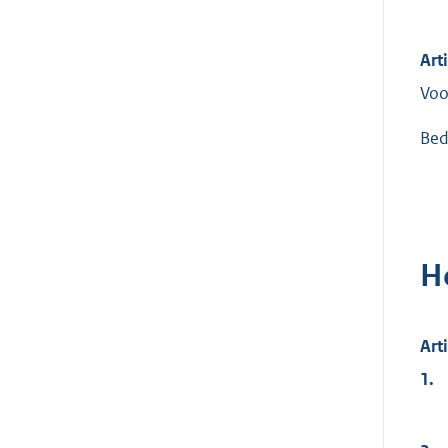
Art
Voo
Bed
H
Art
1.