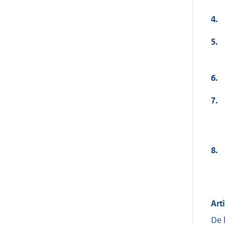
4.
5.
6.
7.
8.
Art
De 