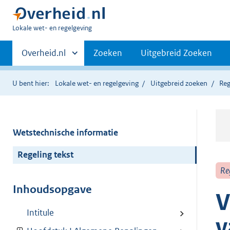
U
Lokale wet- en regelgeving
bent
Primaire
hier:
Andere
Overheid.nl
Zoeken
Uitgebreid Zoeken
sites
navigatie
binnen
U bent hier:
Lokale wet- en regelgeving
Uitgebreid zoeken
Reg
Wetstechnische informatie
Regeling tekst
Re
Inhoudsopgave
V
Intitule
v