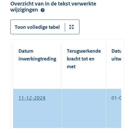
Overzicht van in de tekst verwerkte
wijzigingen
Toon volledige tabel
Datum
Terugwerkende
Datum
inwerkingtreding
kracht tot en
uitwerk
met
11-12-2024
01-01-