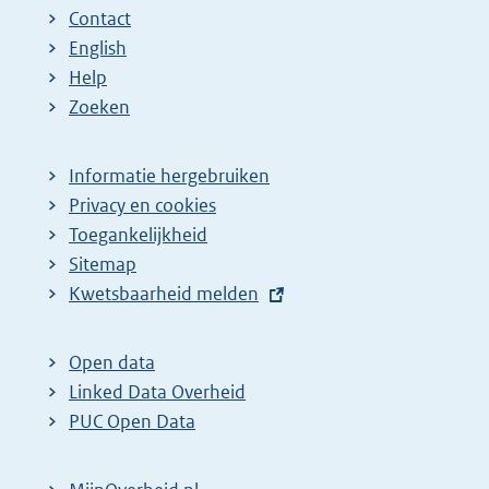
Contact
English
Help
Zoeken
Informatie hergebruiken
Privacy en cookies
Toegankelijkheid
Sitemap
E
Kwetsbaarheid melden
x
t
Open data
e
Linked Data Overheid
r
PUC Open Data
n
e