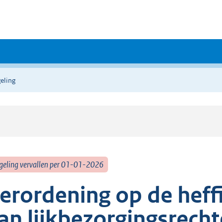
eling
geling vervallen per 01-01-2026
erordening op de heff
an lijkbezorgingsrec