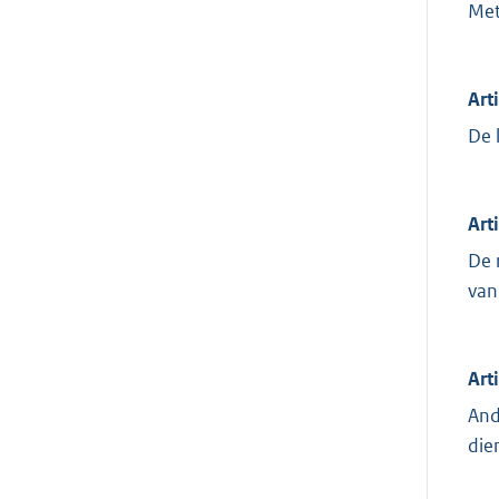
Met
Art
De 
Art
De 
van
Art
And
die