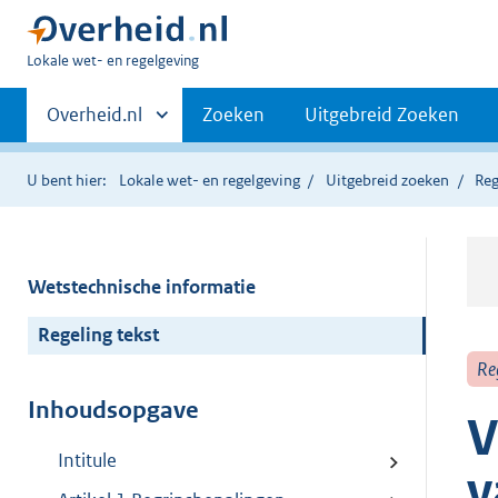
U
Lokale wet- en regelgeving
bent
Primaire
hier:
Andere
Overheid.nl
Zoeken
Uitgebreid Zoeken
sites
navigatie
binnen
U bent hier:
Lokale wet- en regelgeving
Uitgebreid zoeken
Reg
Wetstechnische informatie
Regeling tekst
Re
Inhoudsopgave
V
Intitule
v