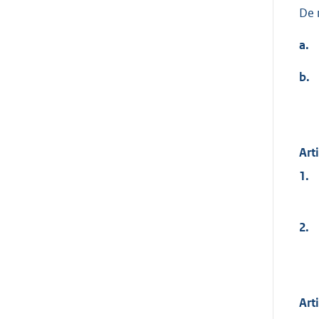
De 
a.
b.
Art
1.
2.
Art