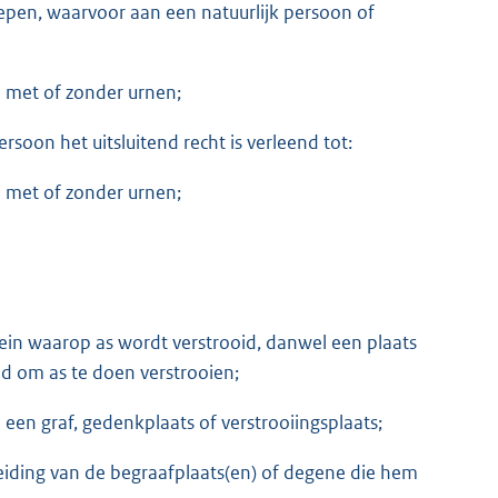
repen, waarvoor aan een natuurlijk persoon of
n met of zonder urnen;
rsoon het uitsluitend recht is verleend tot:
n met of zonder urnen;
ein waarop as wordt verstrooid, danwel een plaats
nd om as te doen verstrooien;
en graf, gedenkplaats of verstrooiingsplaats;
leiding van de begraafplaats(en) of degene die hem