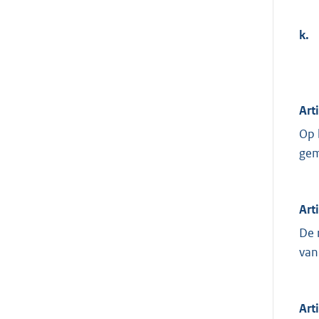
k.
Art
Op 
gem
Art
De 
van
Art