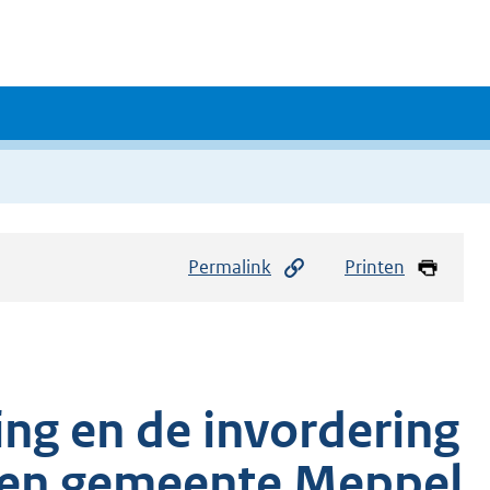
Permalink
Printen
ing en de invordering
hten gemeente Meppel