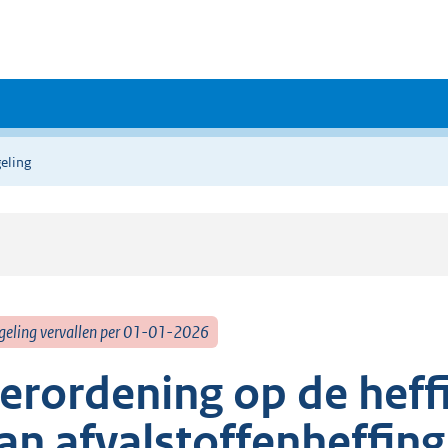
eling
geling vervallen per 01-01-2026
erordening op de heff
an afvalstoffenheffin