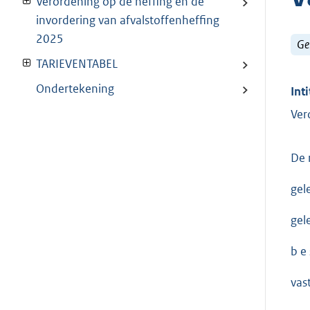
Verordening op de heffing en de
invordering van afvalstoffenheffing
2025
Ge
TARIEVENTABEL
Ondertekening
Inti
Ver
De 
gel
gel
b e s
vast