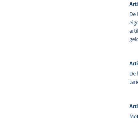
Art
De 
eig
art
geld
Art
De 
tar
Art
Met