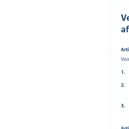
V
a
Art
Voo
1.
2.
3.
Art