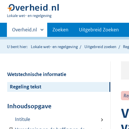
U
Lokale wet- en regelgeving
bent
Primaire
hier:
Andere
Overheid.nl
Zoeken
Uitgebreid Zoeken
sites
navigatie
binnen
U bent hier:
Lokale wet- en regelgeving
Uitgebreid zoeken
Reg
Wetstechnische informatie
Regeling tekst
Re
Inhoudsopgave
V
Intitule
v