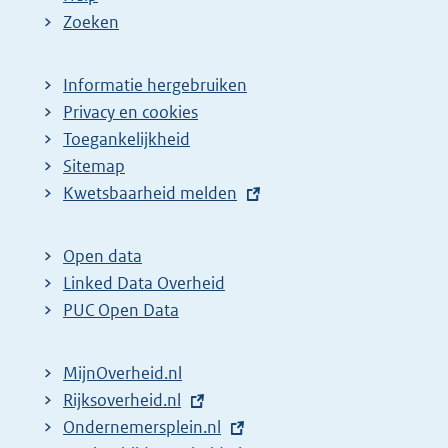
Zoeken
Informatie hergebruiken
Privacy en cookies
Toegankelijkheid
Sitemap
E
Kwetsbaarheid melden
x
t
Open data
e
Linked Data Overheid
r
PUC Open Data
n
e
MijnOverheid.nl
l
E
Rijksoverheid.nl
i
x
E
Ondernemersplein.nl
n