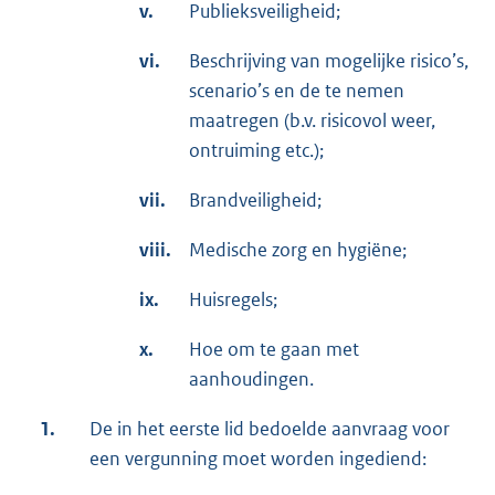
v.
Publieksveiligheid;
vi.
Beschrijving van mogelijke risico’s,
scenario’s en de te nemen
maatregen (b.v. risicovol weer,
ontruiming etc.);
vii.
Brandveiligheid;
viii.
Medische zorg en hygiëne;
ix.
Huisregels;
x.
Hoe om te gaan met
aanhoudingen.
1.
De in het eerste lid bedoelde aanvraag voor
een vergunning moet worden ingediend: