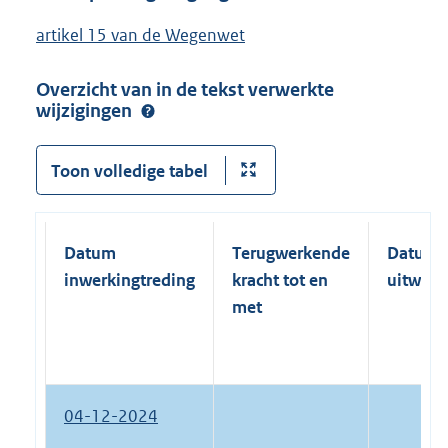
artikel 15 van de Wegenwet
Overzicht van in de tekst verwerkte
wijzigingen
Toon volledige tabel
Datum
Terugwerkende
Datum
inwerkingtreding
kracht tot en
uitwerk
met
04-12-2024