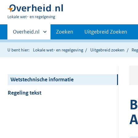
U
Lokale wet- en regelgeving
bent
Primaire
hier:
Andere
Overheid.nl
Zoeken
Uitgebreid Zoeken
sites
navigatie
binnen
U bent hier:
Lokale wet- en regelgeving
Uitgebreid zoeken
Reg
Wetstechnische informatie
Regeling tekst
B
A