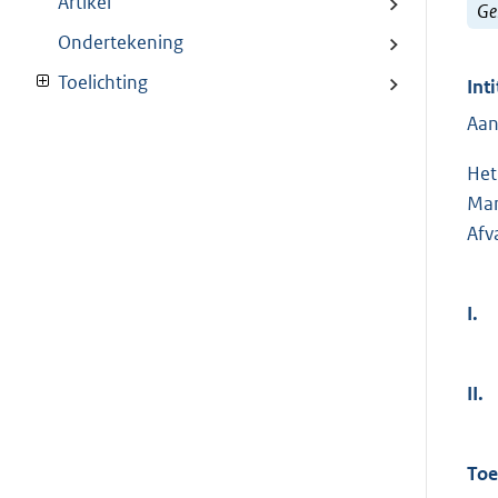
Artikel
Ge
Ondertekening
Toelichting
Inti
Aan
Het
Man
Afv
I.
II.
Toe