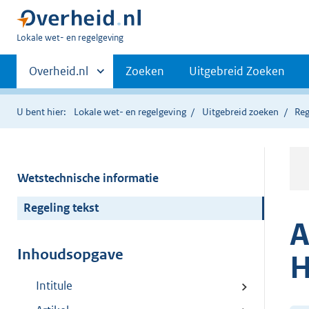
U
Lokale wet- en regelgeving
bent
Primaire
hier:
Andere
Overheid.nl
Zoeken
Uitgebreid Zoeken
sites
navigatie
binnen
U bent hier:
Lokale wet- en regelgeving
Uitgebreid zoeken
Reg
Wetstechnische informatie
Regeling tekst
A
Inhoudsopgave
H
Intitule