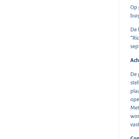
Op 
bur
De 
“Ri
sep
Ach
De 
ste
pla
ope
Met
wor
vas
Com