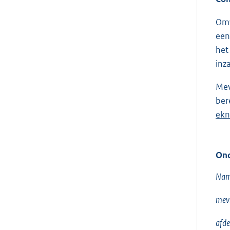
Omw
een
het
inz
Mev
ber
ekn
Ond
Nam
mevr
afde