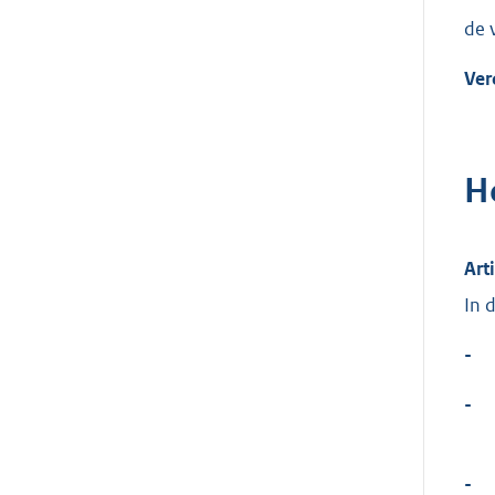
de 
Ver
H
Art
In 
-
-
-