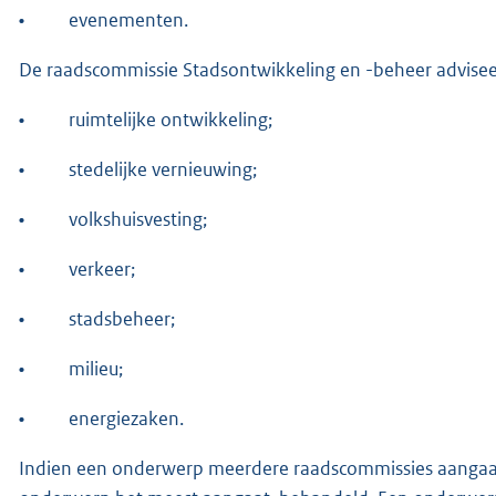
•
evenementen.
De raadscommissie Stadsontwikkeling en -beheer advisee
•
ruimtelijke ontwikkeling;
•
stedelijke vernieuwing;
•
volkshuisvesting;
•
verkeer;
•
stadsbeheer;
•
milieu;
•
energiezaken.
Indien een onderwerp meerdere raadscommissies aangaat