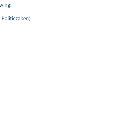
uwing;
 Politiezaken);