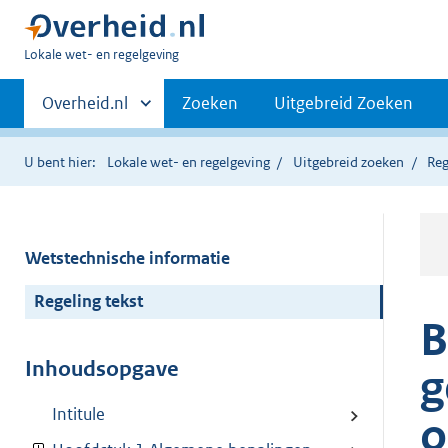
U
Lokale wet- en regelgeving
bent
Primaire
hier:
Andere
Overheid.nl
Zoeken
Uitgebreid Zoeken
sites
navigatie
binnen
U bent hier:
Lokale wet- en regelgeving
Uitgebreid zoeken
Reg
Wetstechnische informatie
Regeling tekst
B
Inhoudsopgave
g
Intitule
o