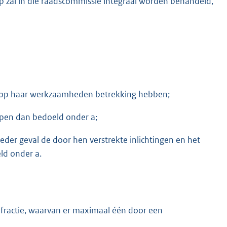
zal in die raadscommissie integraal worden behandeld,
arop haar werkzaamheden betrekking hebben;
rpen dan bedoeld onder a;
ieder geval de door hen verstrekte inlichtingen en het
ld onder a.
 fractie, waarvan er maximaal één door een