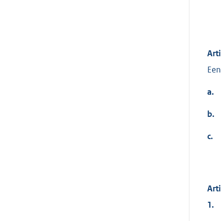
Art
Een
a.
b.
c.
Art
1.