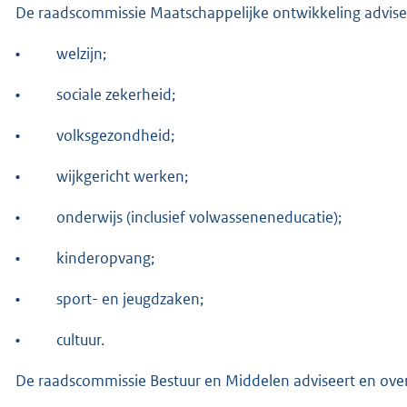
De raadscommissie Maatschappelijke ontwikkeling advise
•
welzijn;
•
sociale zekerheid;
•
volksgezondheid;
•
wijkgericht werken;
•
onderwijs (inclusief volwasseneneducatie);
•
kinderopvang;
•
sport- en jeugdzaken;
•
cultuur.
De raadscommissie Bestuur en Middelen adviseert en ove