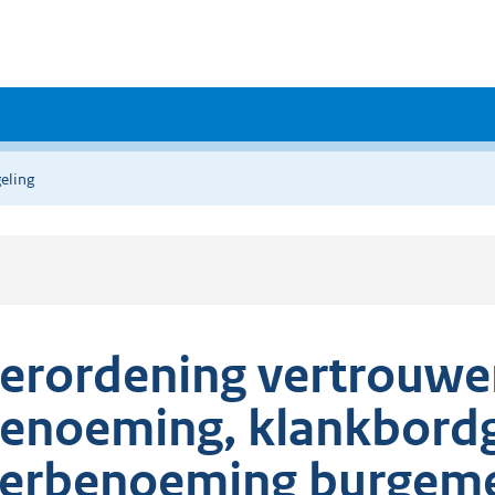
eling
erordening vertrouw
enoeming, klankbord
erbenoeming burgeme