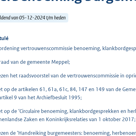
ldend van 05-12-2024 t/m heden
tulé
ordening vertrouwenscommissie benoeming, klankbordges
raad van de gemeente Meppel;
ezen het raadsvoorstel van de vertrouwenscommissie in opr
et op de artikelen 61, 61a, 61c, 84, 147 en 149 van de Gem
artikel 9 van het Archiefbesluit 1995;
et op de ‘Circulaire benoeming, klankbordgesprekken en he
nenlandse Zaken en Koninkrijksrelaties van 1 oktober 2017;
ezen de ‘Handreiking burgemeesters: benoeming, herbenoem