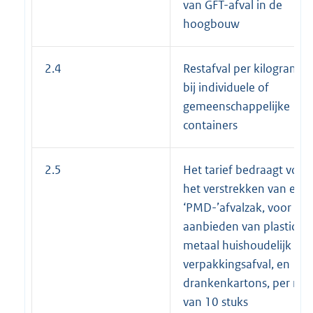
van GFT-afval in de
hoogbouw
2.4
Restafval per kilogram
bij individuele of
gemeenschappelijke
containers
2.5
Het tarief bedraagt voor
het verstrekken van een
‘PMD-’afvalzak, voor het
aanbieden van plastic,
metaal huishoudelijk
verpakkingsafval, en
drankenkartons, per rol
van 10 stuks