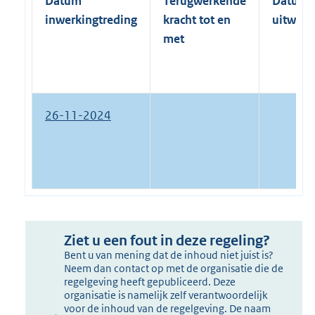
Datum
Terugwerkende
Datum
inwerkingtreding
kracht tot en
uitwerk
met
26-11-2024
Ziet u een fout in deze regeling?
Bent u van mening dat de inhoud niet juist is?
Neem dan contact op met de organisatie die de
regelgeving heeft gepubliceerd. Deze
organisatie is namelijk zelf verantwoordelijk
voor de inhoud van de regelgeving. De naam