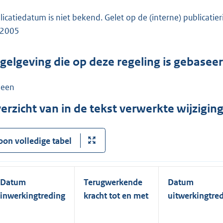
licatiedatum is niet bekend. Gelet op de (interne) publicatie
-2005
gelgeving die op deze regeling is gebasee
een
erzicht van in de tekst verwerkte wijzigi
oon volledige tabel
Datum
Terugwerkende
Datum
inwerkingtreding
kracht tot en met
uitwerkingtre