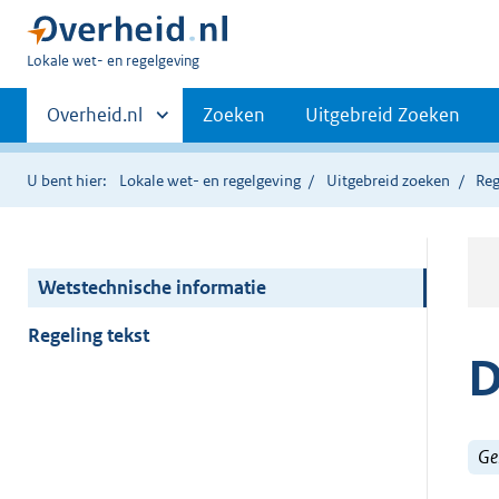
U
Lokale wet- en regelgeving
bent
Primaire
hier:
Andere
Overheid.nl
Zoeken
Uitgebreid Zoeken
sites
navigatie
binnen
U bent hier:
Lokale wet- en regelgeving
Uitgebreid zoeken
Reg
Wetstechnische informatie
Regeling tekst
D
Ge