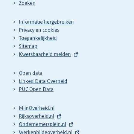
Zoeken
Informatie hergebruiken
Privacy en cookies
Toegankelijkheid
Sitemap
E
Kwetsbaarheid melden
x
t
Open data
e
Linked Data Overheid
r
PUC Open Data
n
e
MijnOverheid.nl
l
E
Rijksoverheid.nl
i
x
E
Ondernemersplein.nl
n
t
x
E
Werkenbijdeoverheid.nl