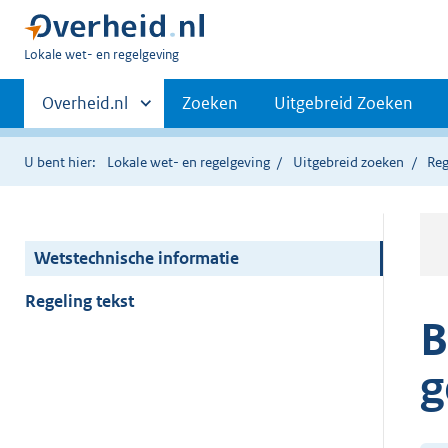
U
Lokale wet- en regelgeving
bent
Primaire
hier:
Andere
Overheid.nl
Zoeken
Uitgebreid Zoeken
sites
navigatie
binnen
U bent hier:
Lokale wet- en regelgeving
Uitgebreid zoeken
Reg
Wetstechnische informatie
Regeling tekst
B
g