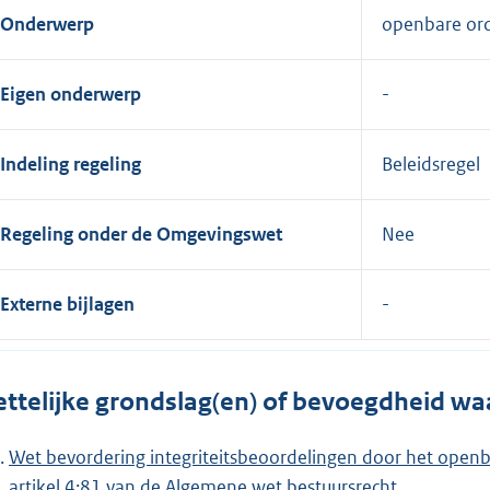
Onderwerp
openbare orde
Eigen onderwerp
Indeling regeling
Beleidsregel
Regeling onder de Omgevingswet
Nee
Externe bijlagen
ttelijke grondslag(en) of bevoegdheid wa
Wet bevordering integriteitsbeoordelingen door het openb
artikel 4:81 van de Algemene wet bestuursrecht