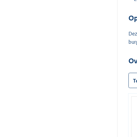
Op
Dez
bur
Ov
T