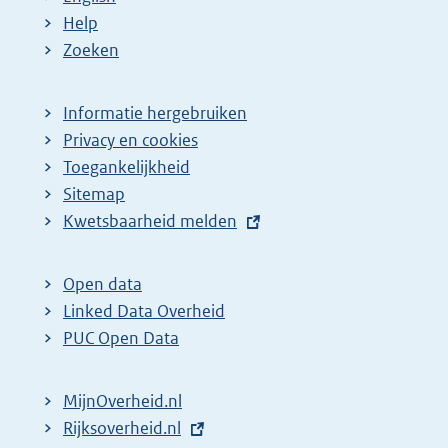
Help
Zoeken
Informatie hergebruiken
Privacy en cookies
Toegankelijkheid
Sitemap
E
Kwetsbaarheid melden
x
t
Open data
e
Linked Data Overheid
r
PUC Open Data
n
e
MijnOverheid.nl
l
E
Rijksoverheid.nl
i