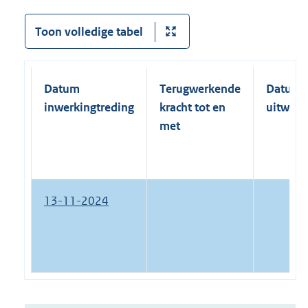
Toon volledige tabel
Datum
Terugwerkende
Datum
inwerkingtreding
kracht tot en
uitwerk
met
13-11-2024