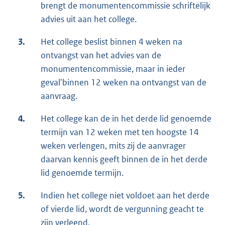
brengt de monumentencommissie schriftelijk
e
advies uit aan het college.
r
n
3.
Het college beslist binnen 4 weken na
e
ontvangst van het advies van de
l
monumentencommissie, maar in ieder
i
geval'binnen 12 weken na ontvangst van de
n
aanvraag.
k
4.
Het college kan de in het derde lid genoemde
:
termijn van 12 weken met ten hoogste 14
weken verlengen, mits zij de aanvrager
daarvan kennis geeft binnen de in het derde
lid genoemde termijn.
5.
Indien het college niet voldoet aan het derde
of vierde lid, wordt de vergunning geacht te
zijn verleend.