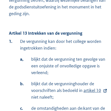
vergunning betreft, waarbij wezenlijke belangen van
de godsdienstuitoefening in het monument in het
geding zijn.
Artikel 13 Intrekken van de vergunning
1.
De vergunning kan door het college worden
ingetrokken indien:
a,
blijkt dat de vergunning ten gevolge van
een onjuiste of onvolledige opgave is
verleend;
b.
blijkt dat de vergunninghouder de
voorschriften als bedoeld in
E
artikel 10
niet naleeft;
x
t
c.
de omstandigheden aan de:kant van de
e