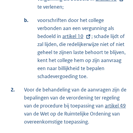
te verlenen;
x
t
b.
voorschriften door het college
e
verbonden aan een vergunning als
r
bedoeld in
E
artikel 10
; schade lijdt of
n
zal lijden, die redelijkerwijze niet of niet
x
e
geheel te zijnen laste behoort te blijven,
t
l
kent het college hem op zijn aanvraag
e
i
een naar billijkheid te bepalen
r
n
schadevergoeding toe.
n
k
e
:
2.
Voor de behandeling van de aanvragen zijn de
l
bepalingen van de verordening ter regeling
i
van de procedure bij toepassing van
artikel 49
n
van de Wet op de Ruimtelijke Ordening van
k
overeenkomstige toepassing.
: