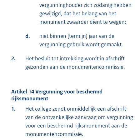
vergunninghouder zich zodanig hebben
r
gewijzigd, dat het belang van het
n
monument zwaarder dient te wegen;
e
l
d.
niet binnen [termijn] jaar van de
i
vergunning gebruik wordt gemaakt.
n
2.
Het besluit tot intrekking wordt in afschrift
k
gezonden aan de monumentencommissie.
:
Artikel 14 Vergunning voor beschermd
rijksmonument
1.
Het college zendt onmiddellijk een afschrift
van de ontvankelijke aanvraag om vergunning
voor een beschermd rijksmonument aan de
monumentencommissie.