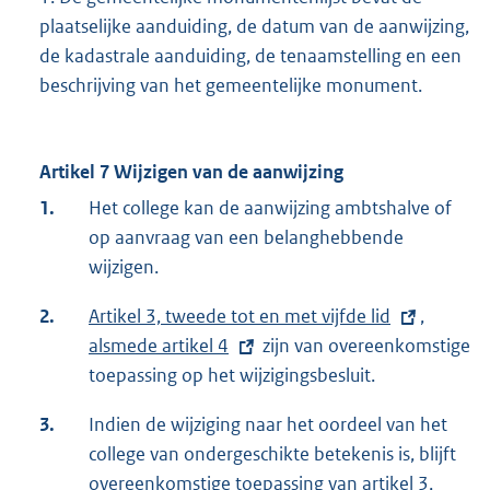
plaatselijke aanduiding, de datum van de aanwijzing,
de kadastrale aanduiding, de tenaamstelling en een
beschrijving van het gemeentelijke monument.
Artikel 7 Wijzigen van de aanwijzing
1.
Het college kan de aanwijzing ambtshalve of
op aanvraag van een belanghebbende
wijzigen.
2.
E
Artikel 3, tweede tot en met vijfde lid
,
E
x
alsmede artikel 4
zijn van overeenkomstige
x
t
toepassing op het wijzigingsbesluit.
t
e
e
3.
Indien de wijziging naar het oordeel van het
r
r
college van ondergeschikte betekenis is, blijft
n
n
overeenkomstige toepassing van
E
artikel 3,