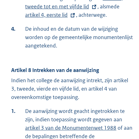
e
e
tweede tot en met vijfde lid
, alsmede
x
E
l
l
artikel 4, eerste lid
, achterwege.
t
x
i
i
e
t
n
n
4.
De inhoud en de datum van de wijziging
r
e
k
k
worden op de gemeentelijke monumentenlijst
n
r
:
:
aangetekend.
e
n
l
e
i
l
Artikel 8 Intrekken van de aanwijzing
n
i
Indien het college de aanwijzing intrekt, zijn artikel
k
n
3, tweede, vierde en vijfde lid, en artikel 4 van
:
k
overeenkomstige toepassing.
:
1.
De aanwijzing wordt geacht ingetrokken te
zijn, indien toepassing wordt gegeven aan
artikel 3 van de Monumentenwet 1988
of aan
de bepalingen betreffende de