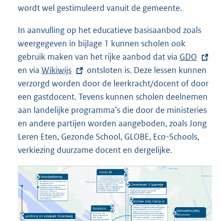
wordt wel gestimuleerd vanuit de gemeente.
In aanvulling op het educatieve basisaanbod zoals
weergegeven in bijlage 1 kunnen scholen ook
gebruik maken van het rijke aanbod dat via
E
GDO
en via
E
Wikiwijs
ontsloten is. Deze lessen kunnen
x
verzorgd worden door de leerkracht/docent of door
x
t
een gastdocent. Tevens kunnen scholen deelnemen
t
e
aan landelijke programma’s die door de ministeries
e
r
en andere partijen worden aangeboden, zoals Jong
r
n
Leren Eten, Gezonde School, GLOBE, Eco-Schools,
n
e
verkiezing duurzame docent en dergelijke.
e
l
l
i
i
n
n
k
k
:
: