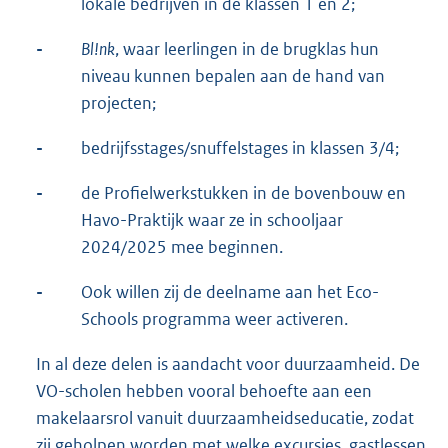
lokale bedrijven in de klassen 1 en 2;
-
Bl!nk
, waar leerlingen in de brugklas hun
niveau kunnen bepalen aan de hand van
projecten;
-
bedrijfsstages/snuffelstages in klassen 3/4;
-
de Profielwerkstukken in de bovenbouw en
Havo-Praktijk waar ze in schooljaar
2024/2025 mee beginnen.
-
Ook willen zij de deelname aan het Eco-
Schools programma weer activeren.
In al deze delen is aandacht voor duurzaamheid. De
VO-scholen hebben vooral behoefte aan een
makelaarsrol vanuit duurzaamheidseducatie, zodat
zij geholpen worden met welke excursies, gastlessen,