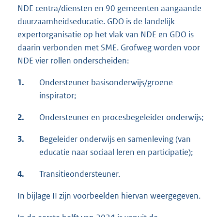
NDE centra/diensten en 90 gemeenten aangaande
x
duurzaamheidseducatie. GDO is de landelijk
t
expertorganisatie op het vlak van NDE en GDO is
e
daarin verbonden met SME. Grofweg worden voor
r
NDE vier rollen onderscheiden:
n
e
1.
Ondersteuner basisonderwijs/groene
l
inspirator;
i
n
2.
Ondersteuner en procesbegeleider onderwijs;
k
3.
:
Begeleider onderwijs en samenleving (van
educatie naar sociaal leren en participatie);
4.
Transitieondersteuner.
In bijlage II zijn voorbeelden hiervan weergegeven.