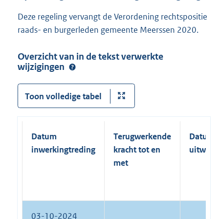
Deze regeling vervangt de Verordening rechtspositie
raads- en burgerleden gemeente Meerssen 2020.
Overzicht van in de tekst verwerkte
wijzigingen
Toon volledige tabel
Datum
Terugwerkende
Datum
inwerkingtreding
kracht tot en
uitwerk
met
03-10-2024