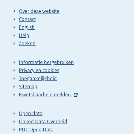
Over deze website
Contact
English
Help
Zoeken
Informatie hergebruiken
Privacy en cookies
Toegankelijkheid
Sitemap
E
Kwetsbaarheid melden
x
t
Open data
e
Linked Data Overheid
r
PUC Open Data