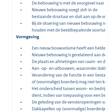
•
De bebouwing is met de voorgevel naar de
•
Nieuwe bebouwing voegt zich in de
bestaande structuur en sluit aan op de voo
•
Bij de situering van nieuwe bebouwing reke
houden met de beeldbepalende voortuinen e
Vormgeving
•
Een nieuw bouwvolume heeft een heldere ho
•
Nieuwe bebouwing is gerelateerd aan de be
•
De plaats en afmetingen van raam- en deuro
•
Aan- op- en uitbouwen, waaronder dakkape
•
Verandering van de functie in een bestaan
of (voormalige) boerderij mag niet ten koste
•
Het onderscheid tussen woon- en bedrijfsg
dient, indien van toepassing voor een bepaa
•
De geleding van de vensteropeningen van (v
•
Dakkapellen op (voormalige) boerderijen