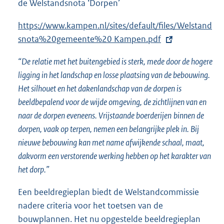
de Welstandsnota ‘Dorpen’
E
https://www.kampen.nl/sites/default/files/Welstand
x
snota%20gemeente%20 Kampen.pdf
t
“De relatie met het buitengebied is sterk, mede door de hogere
e
ligging in het landschap en losse plaatsing van de bebouwing.
r
Het silhouet en het dakenlandschap van de dorpen is
n
beeldbepalend voor de wijde omgeving, de zichtlijnen van en
e
naar de dorpen eveneens. Vrijstaande boerderijen
binnen de
l
dorpen, vaak op terpen, nemen een belangrijke plek in. Bij
i
nieuwe bebouwing kan met name afwijkende schaal, maat,
n
dakvorm een verstorende werking hebben op het karakter van
k
het dorp.”
:
Een beeldregieplan biedt de Welstandcommissie
nadere criteria voor het toetsen van de
bouwplannen. Het nu opgestelde beeldregieplan