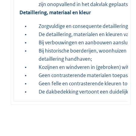
zijn onopvallend in het dakvlak geplaatst
Detaillering, materiaal en kleur
•
Zorgvuldige en consequente detaillering to
•
De detaillering, materialen en kleuren van
•
Bij verbouwingen en aanbouwen aansluite
•
Bij historische boerderijen, woonhuizen en b
detaillering handhaven;
•
Kozijnen en windveren in (gebroken) wit of 
•
Geen contrasterende materialen toepassen
•
Geen felle en contrasterende kleuren toepas
•
De dakbedekking vertoont een duidelijke te